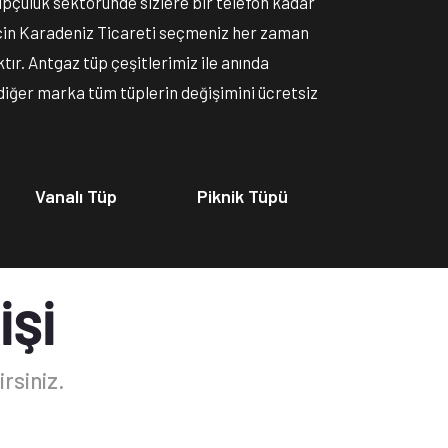
üpçülük sektöründe sizlere bir telefon kadar
 için Karadeniz Ticareti seçmeniz her zaman
tır. Antgaz tüp çeşitlerimiz ile anında
diğer marka tüm tüplerin değişimini ücretsiz
Vanalı Tüp
Piknik Tüpü
İŞİ
rsiniz.