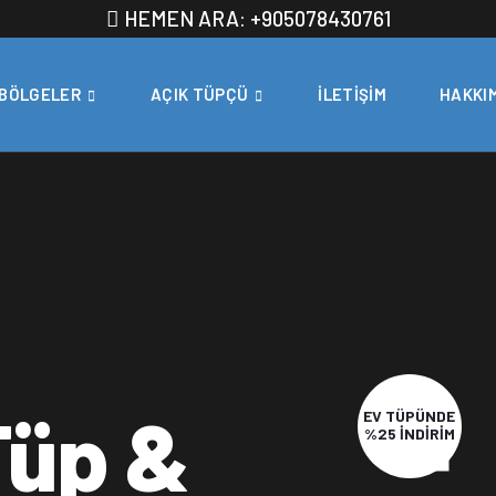
HEMEN ARA: +905078430761
BÖLGELER
AÇIK TÜPÇÜ
İLETIŞIM
HAKKI
Tüp &
EV TÜPÜNDE
%25 İNDİRİM