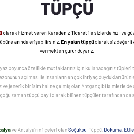
TÜPÇÜ
ü
olarak hizmet veren Karadeniz Ticaret ile sizlerde hızlı ve güv
tüpüne anında erişebilirsiniz.
En yakın tüpçü
olarak siz değerli
vermekten gurur duyarız.
 yaz boyunca özellikle mutfaklarınız için kullanacağınız tüpleri 
zonunun açılması ile insanların en çok ihtiyaç duydukları ürün
 ve jenerik bir isim haline gelmiş olan Antgaz gibi isimlerle de 
 çoğu zaman tüpçü bayii olarak bilinen tüpçüler tarafından da sa
talya
ve Antalya’nın ilçeleri olan
Soğuksu
, Tüpçü,
Dokuma
,
Etile