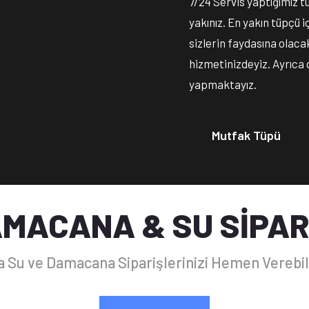
7/24 Servis yaptığımız t
yakınız. En yakın tüpçü
sizlerin faydasına olacak
hizmetinizdeyiz. Ayrıca 
yapmaktayız.
Mutfak Tüpü
MACANA & SU SİPAR
a Su ve Damacana Siparişlerinizi Hemen Verebili