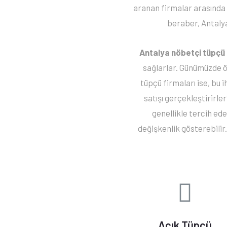
aranan firmalar arasında g
beraber, Antalya 
Antalya nöbetçi tüpçü
sağlarlar. Günümüzde öz
tüpçü firmaları ise, bu i
satışı gerçekleştirirler
genellikle tercih ede
değişkenlik gösterebilir.
Açık Tüpçü