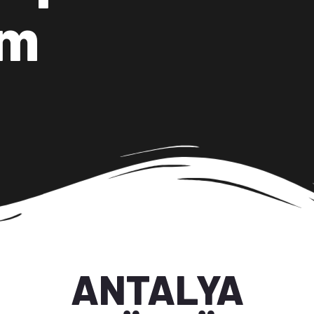
ım
ANTALYA