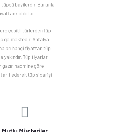
n tüpçü bayilerdir. Bununla
yattan satılırlar.
ere çeşitli türlerden tüp
tüp gelmektedir. Antalya
aları hangi fiyattan tüp
e yakındır. Tüp fiyatları
lir gazın hacmine göre
 tarif ederek tüp siparişi
Mutlu Müşteriler