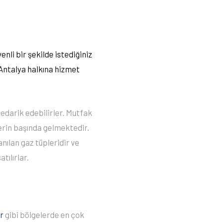
enli bir şekilde istediğiniz
 Antalya halkına hizmet
tedarik edebilirler. Mutfak
lerin başında gelmektedir.
anılan gaz tüpleridir ve
tılırlar.
r
gibi bölgelerde en çok