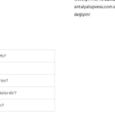
antalyatupvesu.com ara
değişim!
 Mı?
irim?
Nelerdir?
m?