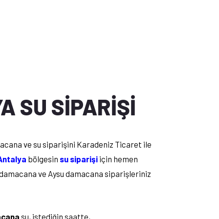
A SU SİPARİŞİ
cana ve su siparişini Karadeniz Ticaret ile
Antalya
bölgesin
su siparişi
için hemen
a damacana ve Aysu damacana siparişleriniz
cana
su, istediğin saatte,