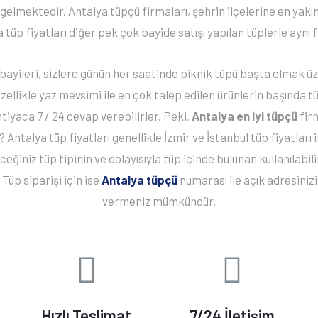
elmektedir. Antalya tüpçü firmaları, şehrin ilçelerine en yakı
tüp fiyatları diğer pek çok bayide satışı yapılan tüplerle aynı fi
bayileri, sizlere günün her saatinde piknik tüpü başta olmak üz
ellikle yaz mevsimi ile en çok talep edilen ürünlerin başında 
htiyaca 7 / 24 cevap verebilirler. Peki,
Antalya en iyi tüpçü
firm
? Antalya tüp fiyatları genellikle İzmir ve İstanbul tüp fiyatları il
ceğiniz tüp tipinin ve dolayısıyla tüp içinde bulunan kullanılabi
 Tüp siparişi için ise
Antalya tüpçü
numarası ile açık adresinizi
vermeniz mümkündür.
Hızlı Teslimat
7/24 İletişim