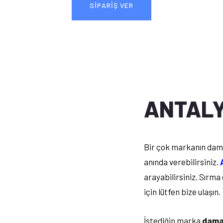
SİPARİŞ VER
ANTALY
Bir çok markanın dama
anında verebilirsiniz.
arayabilirsiniz. Sırm
için lütfen bize ulaşın.
İstediğin marka
dama