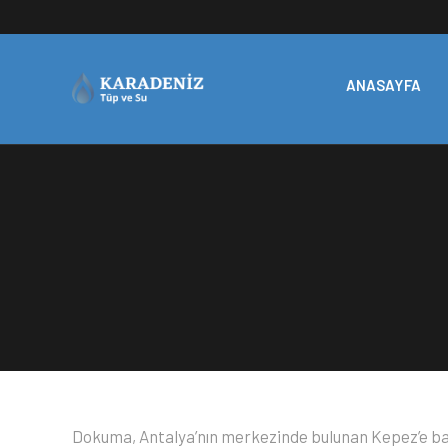
ANASAYFA
Dokuma, Antalya’nın merkezinde bulunan Kepez’e bağ