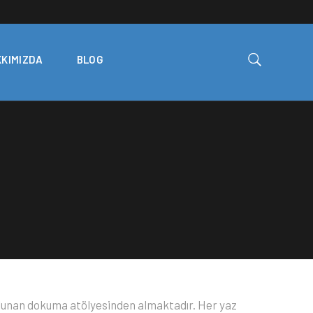
KIMIZDA
BLOG
ulunan dokuma atölyesinden almaktadır. Her yaz