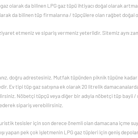
p gaz olarak da bilinen LPG gaz tüpü ihtiyacı doğal olarak artm
 olarak da bilinen tüp firmalarına / tüpçülere olan rağbet doğal
ziyaret etmeniz ve sipariş vermeniz yeterlidir. Sitemiz aynı z
anız, doğru adrestesiniz. Mutfak tüpünden piknik tüpüne kadar
 Ev tipi tüp gaz satışına ek olarak 20 litrelik damacanalarda
irsiniz. Nöbetçi tüpçü veya diğer bir adıyla nöbetçi tüp bayii /
ederek sipariş verebilirsiniz.
turistik tesisler için son derece önemli olan damacana içme suyu
ışı yapan pek çok işletmenin LPG gaz tüpleri için geniş depola