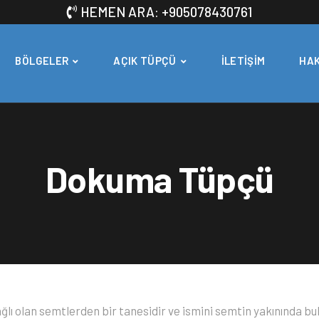
HEMEN ARA: +905078430761
BÖLGELER
AÇIK TÜPÇÜ
İLETIŞIM
HAK
Dokuma Tüpçü
lı olan semtlerden bir tanesidir ve ismini semtin yakınında b