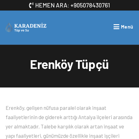
HEMEN ARA: +905078430761
Menü
Erenköy Tüpçü
Erenköy, gelişen nüfusa paralel olarak inşaat
faaliyetlerinin de giderek arttığı Antalya ilçeleri arasında
yer almaktadır. Talebe karşılık olarak artan inşaat ve
yapı faaliyetleri, günümüzde özellikle inşaat işçileri