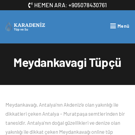
HEMEN ARA: +905078430761
Menü
Meydankavagi Tüpçü
Meydankavağı, Antalya’nın Akdeniz’e olan yakınlığı ile
dikkatleri çeken Antalya – Muratpaşa semtlerinden bir
tanesidir. Antalya’nın doğal güzellikleri ve denize olan
yakınlığı ile dikkat çeken Meydankavağı online tüp