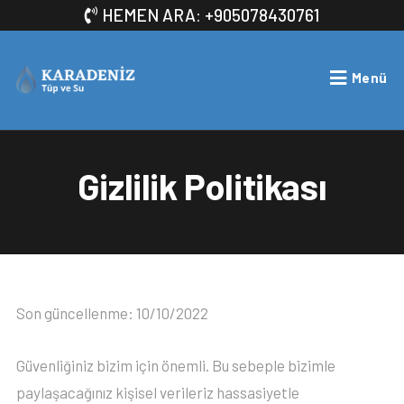
HEMEN ARA: +905078430761
Menü
Gizlilik Politikası
Son güncellenme: 10/10/2022
Güvenliğiniz bizim için önemli. Bu sebeple bizimle
paylaşacağınız kişisel verileriz hassasiyetle